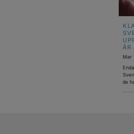
KL
SV
UP
ÄR
Mar 
Endas
Sver
de ha