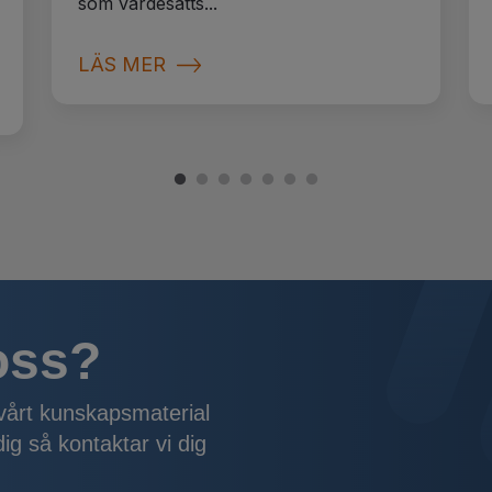
som värdesätts...
LÄS MER
 oss?
 vårt kunskapsmaterial
g så kontaktar vi dig