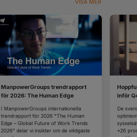
VISA MER
ManpowerGroups trendrapport
Hoppfu
för 2026: The Human Edge
inför Q
I ManpowerGroups internationella
De svens
trendrapport för 2026 "The Human
optimism 
Edge – Global Future of Work Trends
sysselsä
2026" delar vi insikter om de viktigaste
+26 proc