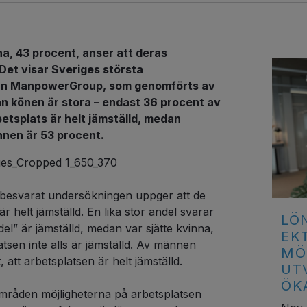
a, 43 procent, anser att deras
 Det visar Sveriges största
från ManpowerGroup, som genomförts av
n könen är stora – endast 36 procent av
etsplats är helt jämställd, medan
nnen är 53 procent.
besvarat undersökningen uppger att de
r helt jämställd. En lika stor andel svarar
LÖ
 del” är jämställd, medan var sjätte kvinna,
EK
atsen inte alls är jämställd. Av männen
MÖ
 att arbetsplatsen är helt jämställd.
UT
ÖKA
områden möjligheterna på arbetsplatsen