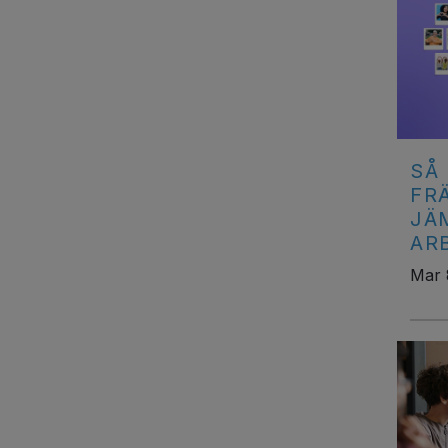
SÅ
FR
JÄ
AR
Mar 