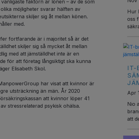
Nov 
n vanligaste faktorn är lönen – av de som
olika möjligheter svarar hälften av
Hur 
utsikterna skiljer sig åt mellan könen.
oss f
åller med.
säkra
er fortfarande är i majoritet så är det
ldhet skiljer sig så mycket åt mellan
dlig med att jämställdhet inte är en
e för att företag långsiktigt ska kunna
IT
äger Elisabeth Skol.
SÄ
JÄ
 ManpowerGroup har visat att kvinnor är
ögre utsträckning än män. År 2020
Apr 
örsäkringskassan att kvinnor löper 41
Nio a
av stressrelaterad psykisk ohälsa.
bran
att d