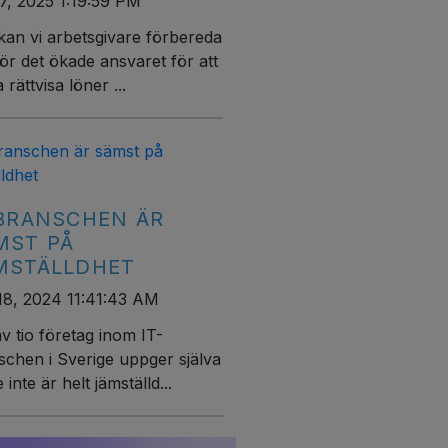
7, 2025 1:19:59 PM
kan vi arbetsgivare förbereda
ör det ökade ansvaret för att
 rättvisa löner ...
-BRANSCHEN ÄR
MST PÅ
MSTÄLLDHET
18, 2024 11:41:43 AM
v tio företag inom IT-
schen i Sverige uppger själva
e inte är helt jämställd...