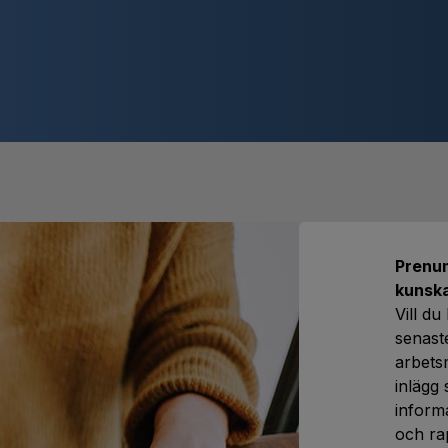
Prenum
kunsk
Vill du
senast
arbet
inlägg 
inform
och ra