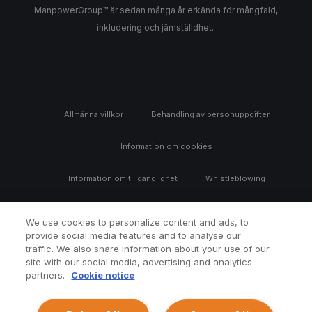
ManpowerGroup™ är sedan många år erkända för mångfald,
inkludering och jämställdhet.
Allmänna villkor
Behandling av personuppgifter
Information om cookies
Information om tillgänglighet
Whistleblowing
We use cookies to personalize content and ads, to
provide social media features and to analyse our
traffic. We also share information about your use of our
site with our social media, advertising and analytics
partners.
Cookie notice