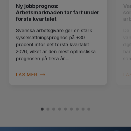
Ny jobbprognos:
Van
Arbetsmarknaden tar fart under
so
första kvartalet
ar
Svenska arbetsgivare ger en stark
De 
sysselsättningsprognos på +30
van
procent inför det första kvartalet
dig
2026, vilket är den mest optimistiska
har
prognosen på flera år....
som
LÄS MER
LÄ