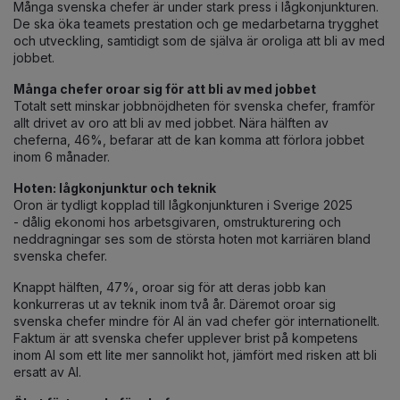
Många svenska chefer är under stark press i lågkonjunkturen.
De ska öka teamets prestation och ge medarbetarna trygghet
och utveckling, samtidigt som de själva är oroliga att bli av med
jobbet.
Många chefer oroar sig för att bli av med jobbet
Totalt sett minskar jobbnöjdheten för svenska chefer, framför
allt drivet av oro att bli av med jobbet. Nära hälften av
cheferna, 46%, befarar att de kan komma att förlora jobbet
inom 6 månader.
Hoten: lågkonjunktur och teknik
Oron är tydligt kopplad till lågkonjunkturen i Sverige 2025
- dålig ekonomi hos arbetsgivaren, omstrukturering och
neddragningar ses som de största hoten mot karriären bland
svenska chefer.
Knappt hälften, 47%, oroar sig för att deras jobb kan
konkurreras ut av teknik inom två år. Däremot oroar sig
svenska chefer mindre för AI än vad chefer gör internationellt.
Faktum är att svenska chefer upplever brist på kompetens
inom AI som ett lite mer sannolikt hot, jämfört med risken att bli
ersatt av AI.